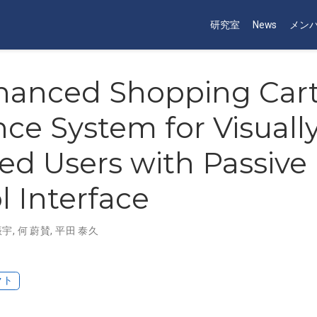
研究室
News
メン
hanced Shopping Car
ce System for Visuall
ed Users with Passive
l Interface
振宇
,
何 蔚賛
,
平田 泰久
クト