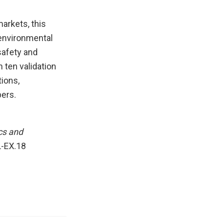
arkets, this
 environmental
 safety and
 ten validation
tions,
pers.
cs and
L-EX.18