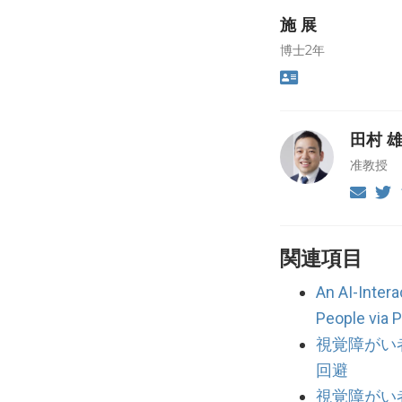
施 展
博士2年
田村 
准教授
関連項目
An AI-Inter
People via 
視覚障がい
回避
視覚障がい