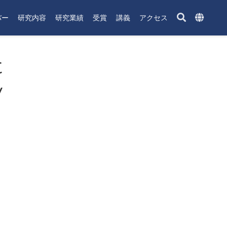
バー
研究内容
研究業績
受賞
講義
アクセス
t
y