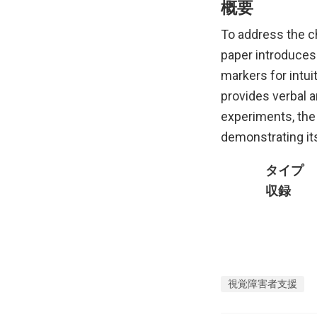
概要
To address the ch
paper introduces
markers for intui
provides verbal a
experiments, the 
demonstrating its
タイプ
収録
視覚障害者支援