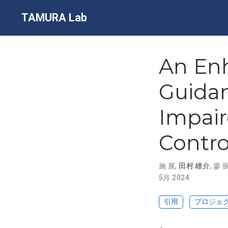
TAMURA Lab
An En
Guidan
Impair
Contro
施 展
,
田村 雄介
,
廖 
5月 2024
引用
プロジェ