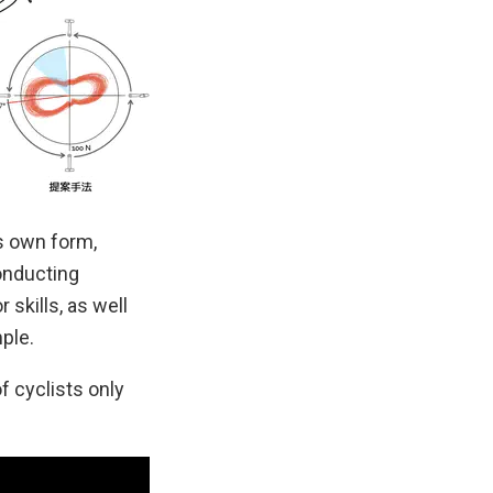
’s own form,
onducting
skills, as well
ple.
 cyclists only