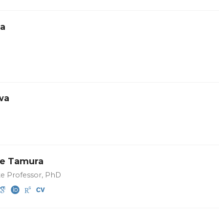
da
wa
e Tamura
te Professor, PhD