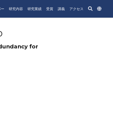
バー
研究内容
研究業績
受賞
講義
アクセス
o
dundancy for