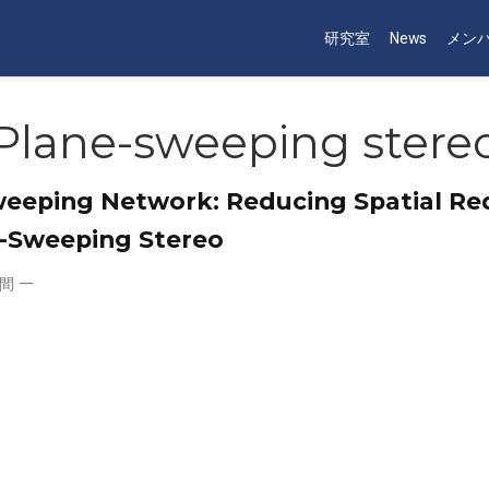
研究室
News
メン
Plane-sweeping stere
eeping Network: Reducing Spatial Re
-Sweeping Stereo
間 一