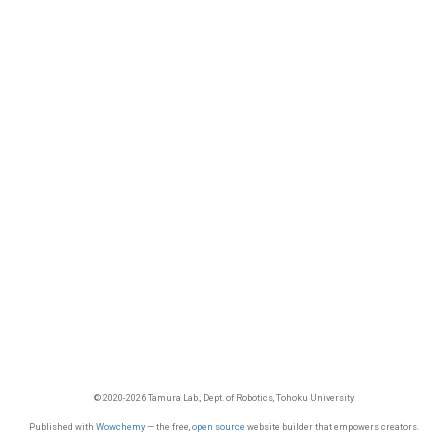
© 2020-2026 Tamura Lab., Dept. of Robotics, Tohoku University
Published with
Wowchemy
— the free,
open source
website builder that empowers creators.