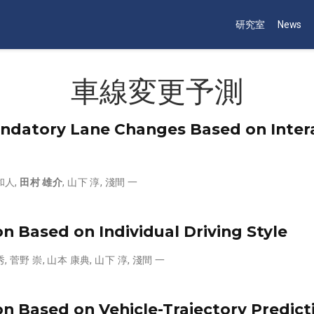
研究室
News
車線変更予測
andatory Lane Changes Based on Inte
和人
,
田村 雄介
,
山下 淳
,
淺間 一
 Based on Individual Driving Style
秀
,
菅野 崇
,
山本 康典
,
山下 淳
,
淺間 一
n Based on Vehicle-Trajectory Predict