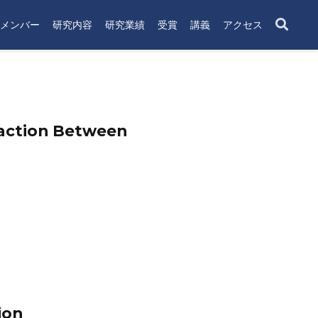
メンバー
研究内容
研究業績
受賞
講義
アクセス
raction Between
ion