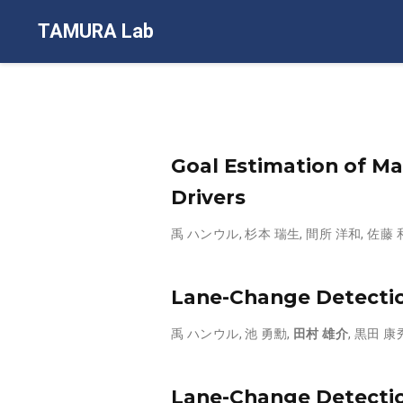
TAMURA Lab
Goal Estimation of M
Drivers
禹 ハンウル
,
杉本 瑞生
,
間所 洋和
,
佐藤 
Lane-Change Detection
禹 ハンウル
,
池 勇勳
,
田村 雄介
,
黒田 康
Lane-Change Detectio