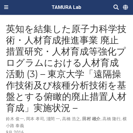
TAMURA Lab
英知を結集した原子力科学技
術・人材育成推進事業 廃止
措置研究・人材育成等強化プ
ログラムにおける人材育成
活動 (3) – 東京大学「遠隔操
作技術及び核種分析技術を基
盤とする俯瞰的廃止措置人材
育成」実施状況 –
鈴木 俊一
,
岡本 孝司
,
淺間 一
,
高橋 浩之
,
田村 雄介
,
高橋 隆行
,
横
小路 泰義
9月 2016