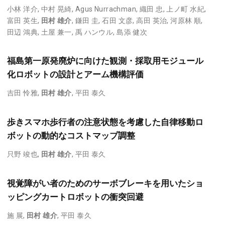
小林 洋介
,
中村 晃綺
,
Agus Nurrachman
,
織田 忠
,
上ノ町 水紀
,
富田 英生
,
田村 雄介
,
鎌田 圭
,
石田 文彦
,
高田 英治
,
河原林 順
,
田辺 鴻典
,
土屋 兼一
,
禹 ハンウル
,
島添 健次
福島第一原発廃炉に向けた観測・採取用モジュール
化ロボットの設計とアーム機構評価
吉田 怜雅
,
田村 雄介
,
平田 泰久
歩きスマホ歩行者の注意状態を考慮した自律移動ロ
ボットの動的なコストマップ調整
只野 竣也
,
田村 雄介
,
平田 泰久
視覚障がい者のためのサーボブレーキを用いたショ
ッピングカートロボットの衝突回避
施 展
,
田村 雄介
,
平田 泰久