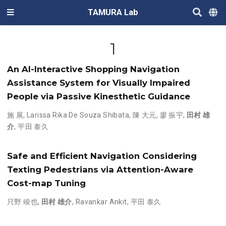
TAMURA Lab
1
An AI-Interactive Shopping Navigation
Assistance System for Visually Impaired
People via Passive Kinesthetic Guidance
施 展
,
Larissa Rika De Souza Shibata
,
陳 大元
,
廖 振宇
,
田村 雄
介
,
平田 泰久
Safe and Efficient Navigation Considering
Texting Pedestrians via Attention-Aware
Cost-map Tuning
只野 竣也
,
田村 雄介
,
Ravankar Ankit
,
平田 泰久