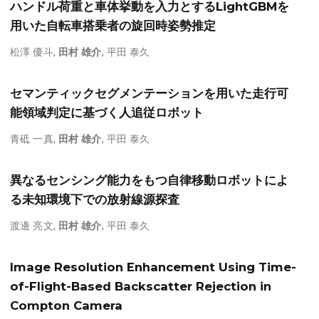
ハンドル荷重と車体挙動を入力とするLightGBMを
用いた自転車搭乗者の旋回時姿勢推定
松澤 優斗
,
田村 雄介
,
平田 泰久
セマンティックセグメンテーションを用いた走行可
能領域判定に基づく人追従ロボット
青砥 一真
,
田村 雄介
,
平田 泰久
異なるセンシング能力をもつ自律移動ロボットによ
る未知環境下での放射線源探査
渡邊 亮文
,
田村 雄介
,
平田 泰久
Image Resolution Enhancement Using Time-
of-Flight-Based Backscatter Rejection in
Compton Camera