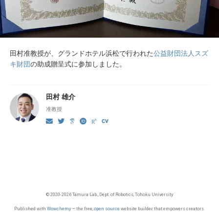
田村准教授が、グランドホテル浜松で行われた
公益財団法人スズ
キ財団
の助成贈呈式に参加しました。
田村 雄介
准教授
© 2020-2026 Tamura Lab., Dept. of Robotics, Tohoku University
Published with
Wowchemy
— the free,
open source
website builder that empowers creators.