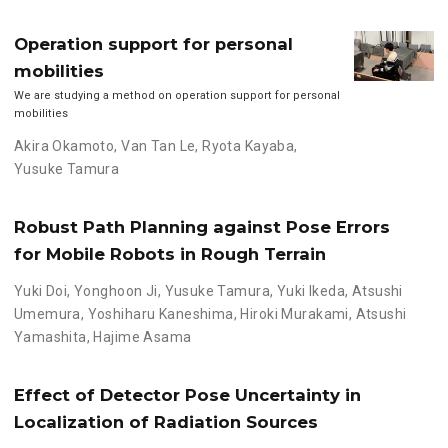
Operation support for personal
mobilities
We are studying a method on operation support for personal
mobilities
Akira Okamoto
,
Van Tan Le
,
Ryota Kayaba
,
Yusuke Tamura
Robust Path Planning against Pose Errors
for Mobile Robots in Rough Terrain
Yuki Doi
,
Yonghoon Ji
,
Yusuke Tamura
,
Yuki Ikeda
,
Atsushi
Umemura
,
Yoshiharu Kaneshima
,
Hiroki Murakami
,
Atsushi
Yamashita
,
Hajime Asama
Effect of Detector Pose Uncertainty in
Localization of Radiation Sources