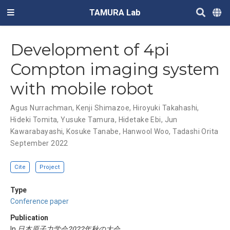
TAMURA Lab
Development of 4pi
Compton imaging system
with mobile robot
Agus Nurrachman
,
Kenji Shimazoe
,
Hiroyuki Takahashi
,
Hideki Tomita
,
Yusuke Tamura
,
Hidetake Ebi
,
Jun
Kawarabayashi
,
Kosuke Tanabe
,
Hanwool Woo
,
Tadashi Orita
September 2022
Cite
Project
Type
Conference paper
Publication
In
日本原子力学会2022年秋の大会