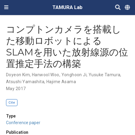
TAMURA Lab
コンプトンカメラを搭載し
た移動ロボットによる
SLAMを用いた放射線源の位
置推定手法の構築
Doyeon Kim
,
Hanwool Woo
,
Yonghoon Ji
,
Yusuke Tamura
,
Atsushi Yamashita
,
Hajime Asama
May 2017
Cite
Type
Conference paper
Publication