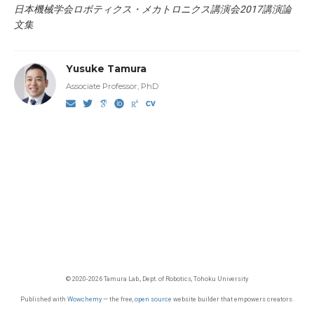
日本機械学会ロボティクス・メカトロニクス講演会2017講演論
文集
Yusuke Tamura
Associate Professor, PhD
© 2020-2026 Tamura Lab., Dept. of Robotics, Tohoku University
Published with
Wowchemy
— the free,
open source
website builder that empowers creators.