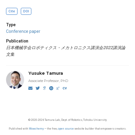
Cite
DOI
Type
Conference paper
Publication
日本機械学会ロボティクス・メカトロニクス講演会2022講演論
文集
Yusuke Tamura
Associate Professor, PhD
© 2020-2026 Tamura Lab., Dept. of Robotics, Tohoku University
Published with
Wowchemy
— the free,
open source
website builder that empowers creators.