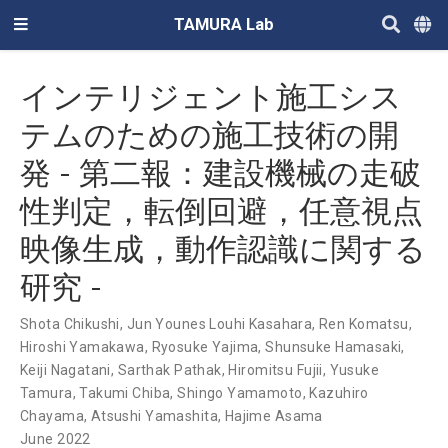
TAMURA Lab
インテリジェント施工シス
テムのための施工技術の開
発 - 第二報：建設機械の走破
性判定，転倒回避，任意視点
映像生成，動作認識に関する
研究 -
Shota Chikushi
,
Jun Younes Louhi Kasahara
,
Ren Komatsu
,
Hiroshi Yamakawa
,
Ryosuke Yajima
,
Shunsuke Hamasaki
,
Keiji Nagatani
,
Sarthak Pathak
,
Hiromitsu Fujii
,
Yusuke
Tamura
,
Takumi Chiba
,
Shingo Yamamoto
,
Kazuhiro
Chayama
,
Atsushi Yamashita
,
Hajime Asama
June 2022