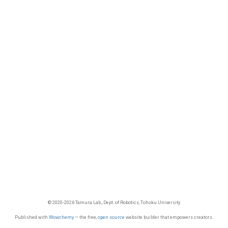
© 2020-2026 Tamura Lab., Dept. of Robotics, Tohoku University
Published with
Wowchemy
— the free,
open source
website builder that empowers creators.