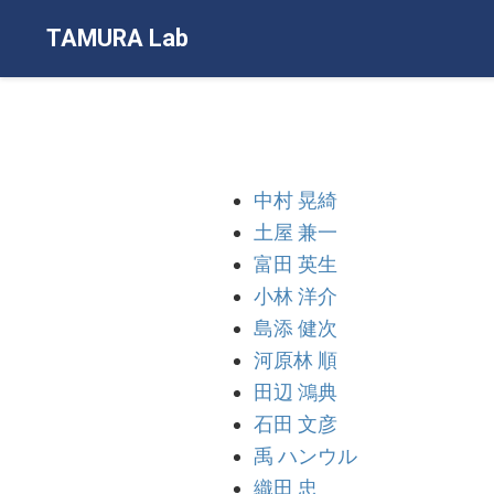
TAMURA Lab
中村 晃綺
土屋 兼一
富田 英生
小林 洋介
島添 健次
河原林 順
田辺 鴻典
石田 文彦
禹 ハンウル
織田 忠