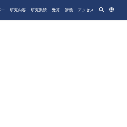
バー
研究内容
研究業績
受賞
講義
アクセス