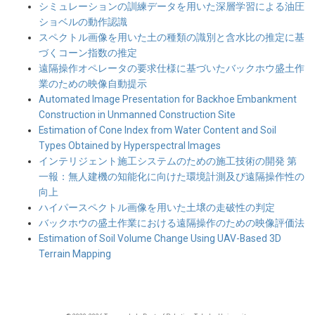
シミュレーションの訓練データを用いた深層学習による油圧
ショベルの動作認識
スペクトル画像を用いた土の種類の識別と含水比の推定に基
づくコーン指数の推定
遠隔操作オペレータの要求仕様に基づいたバックホウ盛土作
業のための映像自動提示
Automated Image Presentation for Backhoe Embankment
Construction in Unmanned Construction Site
Estimation of Cone Index from Water Content and Soil
Types Obtained by Hyperspectral Images
インテリジェント施工システムのための施工技術の開発 第
一報：無人建機の知能化に向けた環境計測及び遠隔操作性の
向上
ハイパースペクトル画像を用いた土壌の走破性の判定
バックホウの盛土作業における遠隔操作のための映像評価法
Estimation of Soil Volume Change Using UAV-Based 3D
Terrain Mapping