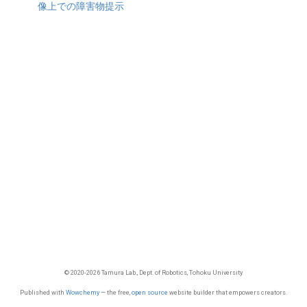
像上での障害物提示
© 2020-2026 Tamura Lab., Dept. of Robotics, Tohoku University
Published with
Wowchemy
— the free,
open source
website builder that empowers creators.