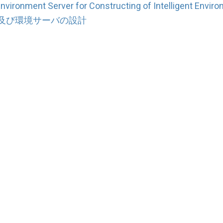
vironment Server for Constructing of Intelligent Envir
及び環境サーバの設計