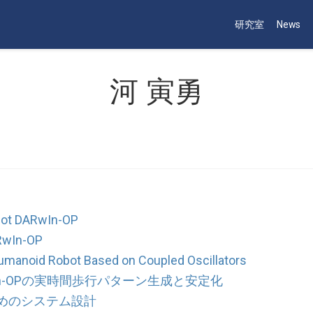
研究室
News
河 寅勇
bot DARwIn-OP
RwIn-OP
 Humanoid Robot Based on Coupled Oscillators
n-OPの実時間歩行パターン生成と安定化
めのシステム設計