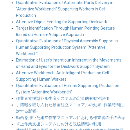
Quantitative Evaluation of Automatic Parts Delivery in
"Attentive Workbench" Supporting Workers in Cell
Production
Attentive Object Feeding for Supporting Deskwork
Target Identification Through Human Pointing Gesture
Based on Human-Adaptive Approach
Quantitative Evaluation of Physical Assembly Support in
Human Supporting Production System "Attentive
Workbench"
Estimation of User's Intentioun Inherent in the Movements
of Hand and Eyes for the Deskwork Support System
Attentive Workbench: An Intelligent Production Cell
Supporting Human Workers
Quantitative Evaluation of Human Supporting Production
System "Attentive Workbench"
作業者支援型セル生産システムの定量的有効性評価
手情報を取り入れた動画組立マニュアルの効果 -作業時間に
対する影響-
動画を用いた組立作業マニュアルにおける作業者の手の表示
卓上作業支援システムにおける視線情報の利用