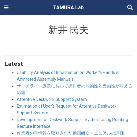
TAMURA Lab
新井 民夫
Latest
Usability Analysis of Information on Worker's Hands in
Animated Assembly Manuals
サーチライト課題において操作者の能動性と受動性が与える
影響
Attentive Deskwork Support System
Estimation of User's Request for Attentive Deskwork
Support System
Development of Deskwork Support System Using Pointing
Gesture Interface
作業者の手情報を取り入れた動画組立マニュアルの評価