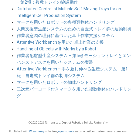
– 第2報：複数トレイの協調動作
Distributed Control of Multiple Self-Moving Trays for an
Intelligent Cell Production System
マークを用いたロボットの多種類物体ハンドリング
人間支援型生産システムのための自走式トレイ群の運動制御
作業者意図の理解に基づいた卓上作業支援システム
Attentive Workbenchを用いた卓上作業の支援
Handling of Objects with Marks by a Robot
作業者配慮型生産システム – 第5報 モーショントレイとエン
ハンストデスクを用いたシステムの実装
Attentive Workbench – 手を差し伸べる生産システム 第1
報：自走式トレイ群の制御システム
マークを用いたロボットの物体ハンドリング
二次元バーコード付きマークを用いた複数物体のハンドリン
グ
© 2020-2026 Tamura Lab., Dept. of Robotics, Tohoku University
Published with
Wowchemy
— the free,
open source
website builder that empowers creators.