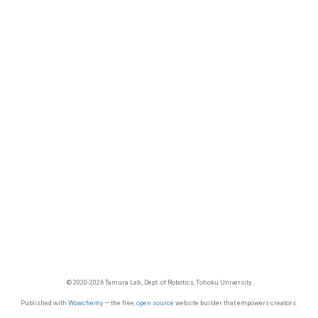
© 2020-2026 Tamura Lab., Dept. of Robotics, Tohoku University
Published with
Wowchemy
— the free,
open source
website builder that empowers creators.