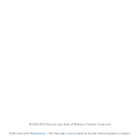
© 2020-2026 Tamura Lab., Dept. of Robotics, Tohoku University
Published with
Wowchemy
— the free,
open source
website builder that empowers creators.